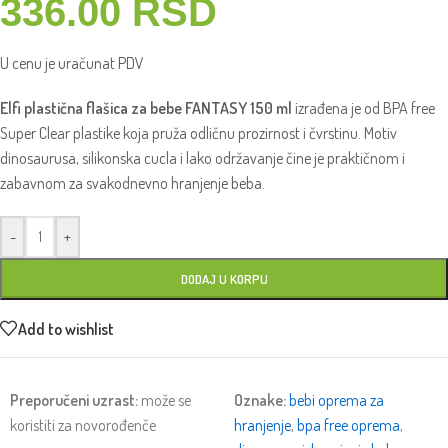
336.00
RSD
U cenu je uračunat PDV
Elfi plastična flašica za bebe FANTASY 150 ml
izrađena je od BPA free
Super Clear plastike koja pruža odličnu prozirnost i čvrstinu. Motiv
dinosaurusa, silikonska cucla i lako održavanje čine je praktičnom i
zabavnom za svakodnevno hranjenje beba.
-
+
DODAJ U KORPU
Add to wishlist
Preporučeni uzrast:
može se
Oznake:
bebi oprema za
koristiti za novorođenče
hranjenje
,
bpa free oprema
,