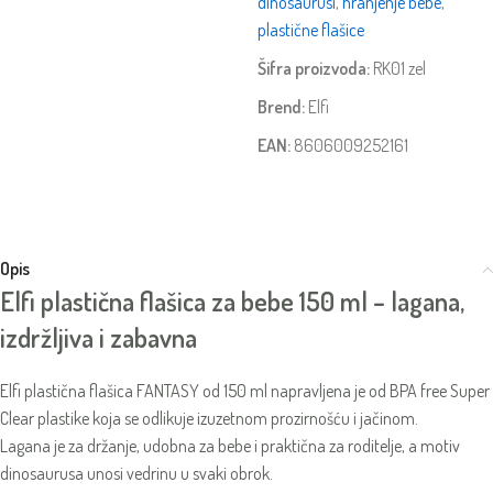
dinosaurusi
,
hranjenje bebe
,
plastične flašice
Šifra proizvoda:
RK01 zel
Brend:
Elfi
EAN:
8606009252161
Opis
Elfi plastična flašica za bebe 150 ml – lagana,
izdržljiva i zabavna
Elfi plastična flašica FANTASY od 150 ml napravljena je od BPA free Super
Clear plastike koja se odlikuje izuzetnom prozirnošću i jačinom.
Lagana je za držanje, udobna za bebe i praktična za roditelje, a motiv
dinosaurusa unosi vedrinu u svaki obrok.