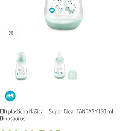
Click to enlarge
Elfi plastična flašica – Super Clear FANTASY 150 ml —
Dinosaurusi