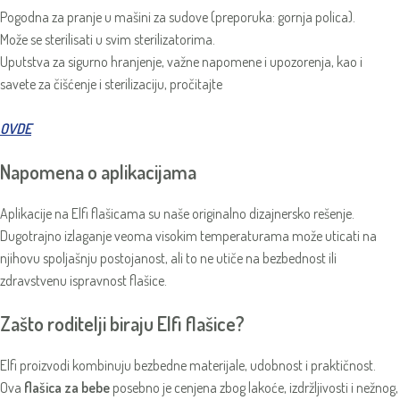
Pogodna za pranje u mašini za sudove (preporuka: gornja polica).
Može se sterilisati u svim sterilizatorima.
Uputstva za sigurno hranjenje, važne napomene i upozorenja, kao i
savete za čišćenje i sterilizaciju, pročitajte
OVDE
Napomena o aplikacijama
Aplikacije na Elfi flašicama su naše originalno dizajnersko rešenje.
Dugotrajno izlaganje veoma visokim temperaturama može uticati na
njihovu spoljašnju postojanost, ali to ne utiče na bezbednost ili
zdravstvenu ispravnost flašice.
Zašto roditelji biraju Elfi flašice?
Elfi proizvodi kombinuju bezbedne materijale, udobnost i praktičnost.
Ova
flašica za bebe
posebno je cenjena zbog lakoće, izdržljivosti i nežnog,