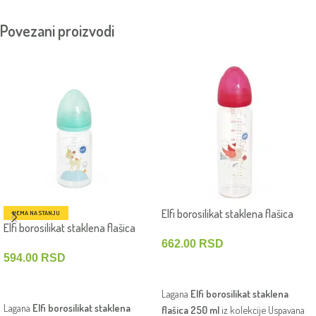
Povezani proizvodi
Elfi borosilikat staklena flašica
NEMA NA STANJU
Elfi borosilikat staklena flašica
Uspavana šuma 250 ml – Ptičica
Uspavana šuma 120 ml – Lane
662.00
RSD
594.00
RSD
DODAJ U KORPU
PROČITAJTE JOŠ
Lagana
Elfi borosilikat staklena
Lagana
Elfi borosilikat staklena
flašica 250 ml
iz kolekcije Uspavana