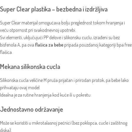
Super Clear plastika – bezbedna i izdržljiva
Super Clear materijal omogućava bolju preglednost tokom hranjenja i
veću otpornost pri svakodnevnoj upotrebi.
Svi elementi, uključujući PP delove i silikonsku cuclu, izrađeni su bez
bisfenola A, pa ova
flašica za bebe
pripada pouzdanoj kategoriji bpa free
flašica.
Mekana silikonska cucla
Silikonska cucla veličine M pruža prijatan i prirodan protok, pa bebe lako
prihvataju ovaj model.
Idealna je za rutine hranjenja kod kuće ili u pokretu.
Jednostavno održavanje
Može se koristiti u mikrotalasnoj pećnici (bez poklopca, cucle i zaštitnog
diska).