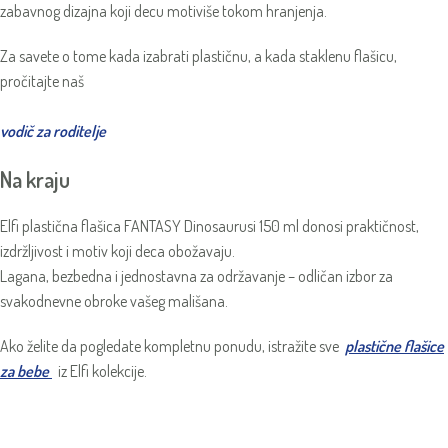
zabavnog dizajna koji decu motiviše tokom hranjenja.
Za savete o tome kada izabrati plastičnu, a kada staklenu flašicu,
pročitajte naš
vodič za roditelje
Na kraju
Elfi plastična flašica FANTASY Dinosaurusi 150 ml donosi praktičnost,
izdržljivost i motiv koji deca obožavaju.
Lagana, bezbedna i jednostavna za održavanje – odličan izbor za
svakodnevne obroke vašeg mališana.
Ako želite da pogledate kompletnu ponudu, istražite sve
plastične flašice
za bebe
iz Elfi kolekcije.