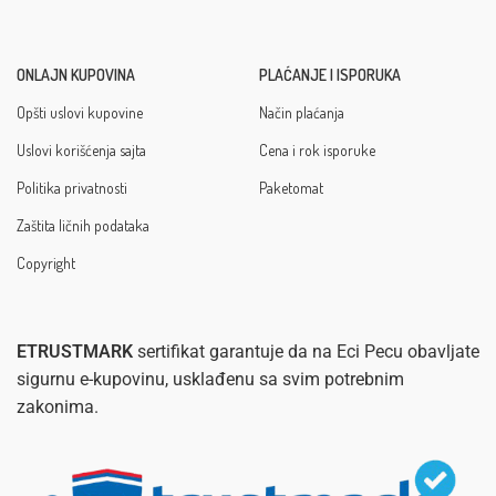
ONLAJN KUPOVINA
PLAĆANJE I ISPORUKA
Opšti uslovi kupovine
Način plaćanja
Uslovi korišćenja sajta
Cena i rok isporuke
Politika privatnosti
Paketomat
Zaštita ličnih podataka
Copyright
ETRUSTMARK
sertifikat garantuje da na Eci Pecu obavljate
sigurnu e-kupovinu, usklađenu sa svim potrebnim
zakonima.