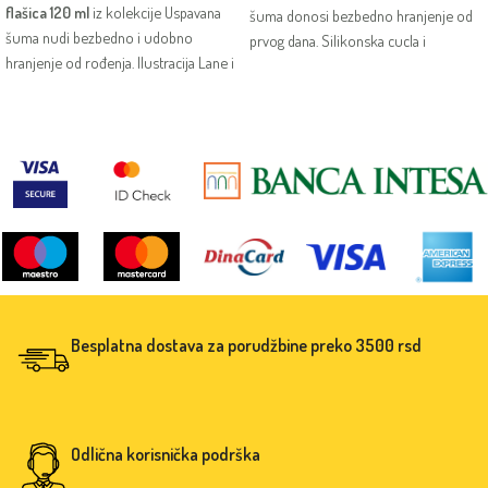
flašica 120 ml
iz kolekcije Uspavana
šuma donosi bezbedno hranjenje od
šuma nudi bezbedno i udobno
prvog dana. Silikonska cucla i
hranjenje od rođenja. Ilustracija Lane i
ilustracija Ptičice čine je praktičnom i
mekana silikonska cucla čine je
nežnom opcijom za svaku bebu.
praktičnom i nežnom za prve obroke.
Besplatna dostava za porudžbine preko 3500 rsd
Odlična korisnička podrška