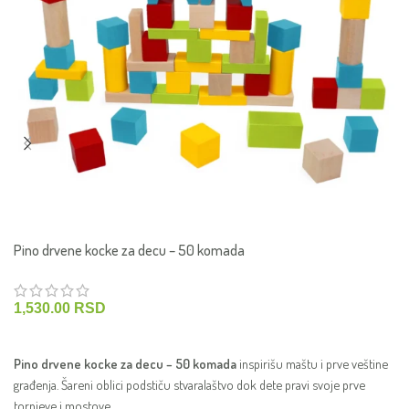
Pino drvene kocke za decu – 50 komada
1,530.00
RSD
DODAJ U KORPU
Pino drvene kocke za decu – 50 komada
inspirišu maštu i prve veštine
građenja. Šareni oblici podstiču stvaralaštvo dok dete pravi svoje prve
tornjeve i mostove.