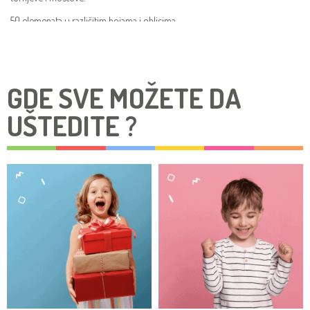
50 elemenata u različitim bojama i oblicima.
Razvijaju finu motoriku, pažnju i kreativno razmišljanje.
Drvo prijatno na dodir i boje na bazi vode.
GDE SVE MOŽETE DA
UŠTEDITE ?