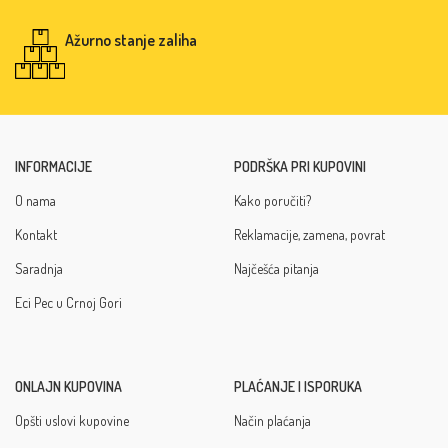
Ažurno stanje zaliha
INFORMACIJE
PODRŠKA PRI KUPOVINI
O nama
Kako poručiti?
Kontakt
Reklamacije, zamena, povrat
Saradnja
Najčešća pitanja
Eci Pec u Crnoj Gori
ONLAJN KUPOVINA
PLAĆANJE I ISPORUKA
Opšti uslovi kupovine
Način plaćanja