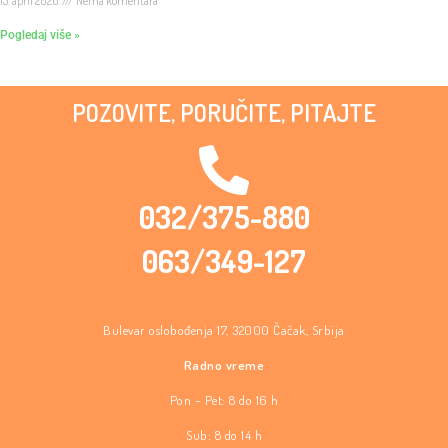
15. april 2026.
Nema komentara
Pogledaj više »
POZOVITE, PORUČITE, PITAJTE
032/375-880
063/349-127
Bulevar oslobođenja 17, 32000 Čačak, Srbija
Radno vreme
Pon – Pet: 8 do 16 h
Sub: 8 do 14 h