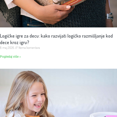
Logičke igre za decu: kako razvijati logičko razmišljanje kod
dece kroz igru?
8. maj 2026.
Nema komentara
Pogledaj više »