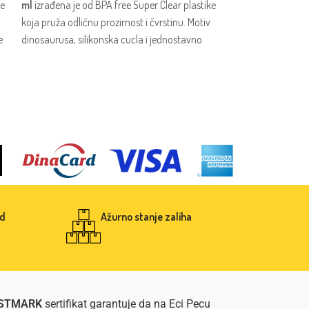
praktično je rešenj
ke
ml
izrađena je od BPA free Super Clear plastike
čuvanje varalice ka
koja pruža odličnu prozirnost i čvrstinu. Motiv
tokom boravka v
e
dinosaurusa, silikonska cucla i jednostavno
održavanje čine je praktičnom i zabavnom za
svakodnevno hranjenje bebe.
sd
Ažurno stanje zaliha
STMARK
sertifikat garantuje da na Eci Pecu