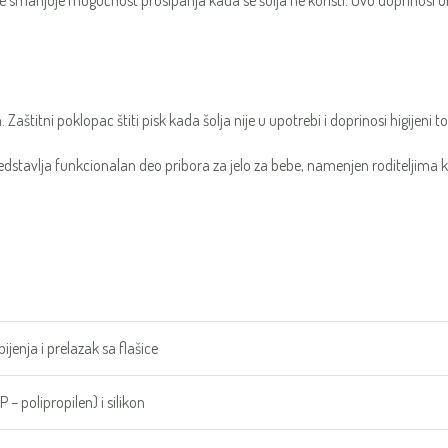
 smanjuje mogućnost prosipanja kada se šolja ne koristi. Ovo doprinosi ur
štitni poklopac štiti pisk kada šolja nije u upotrebi i doprinosi higijeni 
edstavlja funkcionalan deo pribora za jelo za bebe, namenjen roditeljima k
jenja i prelazak sa flašice
 – polipropilen) i silikon