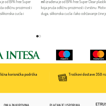
 je od BPA free Super
ml
izrađena je od BPA free Super Clear plasti
uža odličnu prozirnost i
koja pruža odličnu prozirnost i čvrstinu. Motiv
silikonska cucla i
duga, silikonska cucla i lako održavanje čine j
e čine je praktičnom i
praktičnom i vedrom za svakodnevno
evno hranjenje bebe.
hranjenje bebe.
lična korisnička podrška
Troškovi dostave 350 r
ETRU
ONLAJN KUPOVINA
PLAĆANJE I ISPORUKA