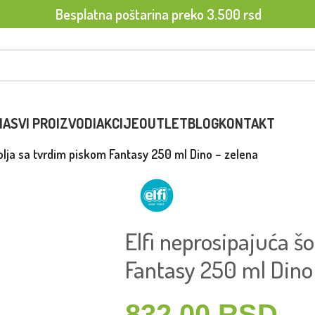
Besplatna poštarina preko 3.500 rsd
NA
SVI PROIZVODI
AKCIJE
OUTLET
BLOG
KONTAKT
šolja sa tvrdim piskom Fantasy 250 ml Dino – zelena
Elfi neprosipajuća š
Fantasy 250 ml Dino
832.00
RSD