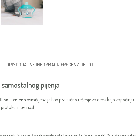
OPIS
DODATNE INFORMACIJE
RECENZIJE (0)
e samostalnog pijenja
 Dino – zelena
osmišljena je kao praktično rešenje za decu koja započinju 
d protokom tečnosti.