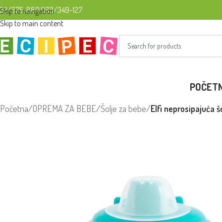
32/375-880
063/349-127
Skip to navigation
Skip to main content
POČET
Početna
/
OPREMA ZA BEBE
/
Šolje za bebe
/
Elfi neprosipajuća 