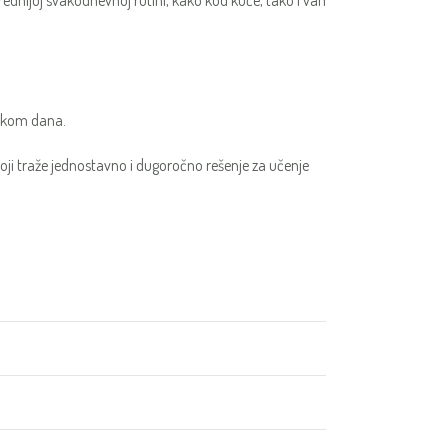
ednijoj svakodnevnoj rutini, kako kod kuće, tako i van
tokom dana.
oji traže jednostavno i dugoročno rešenje za učenje