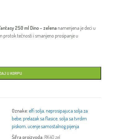
 Fantasy 250 ml Dino – zelena
namenjena je deci u
san protok tečnosti i smanjeno prosipanje u
DAJ U KORPU
Oznake:
elfi solja
,
neprosipajuca solja za
bebe
,
prelazak sa flasice
,
solja sa tvrdim
piskom
,
ucenje samostalnog pijenja
Šifra proizvoda:
RK40 zel