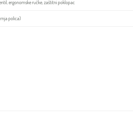
 ventil, ergonomske ručke, zaštitni poklopac
rnja polica)