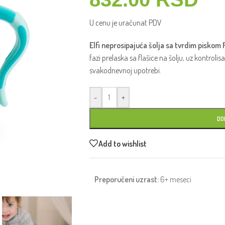
U cenu je uračunat PDV
Elfi neprosipajuća šolja sa tvrdim piskom
fazi prelaska sa flašice na šolju, uz kontroli
svakodnevnoj upotrebi.
-
+
DO
Add to wishlist
Preporučeni uzrast:
6+ meseci