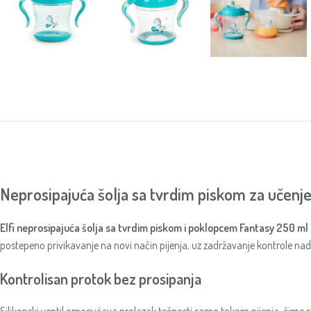
Neprosipajuća šolja sa tvrdim piskom za učenj
Elfi neprosipajuća šolja sa tvrdim piskom i poklopcem Fantasy 250 ml
postepeno privikavanje na novi način pijenja, uz zadržavanje kontrole na
Kontrolisan protok bez prosipanja