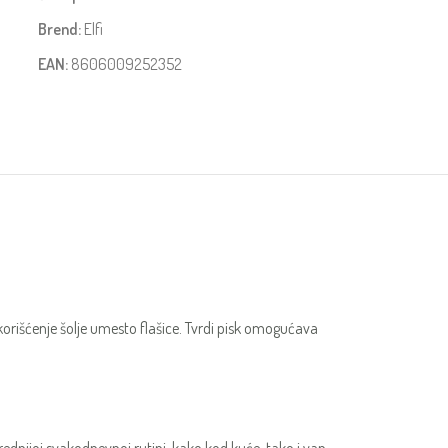
Brend:
Elfi
EAN:
8606009252352
korišćenje šolje umesto flašice. Tvrdi pisk omogućava