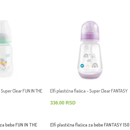
 – Super Clear FUN IN THE
Elfi plastična flašica – Super Clear FANTASY
150 ml – Duge
336.00
RSD
DODAJ U KORPU
ca za bebe FUN IN THE
Elfi plastična flašica za bebe FANTASY 150