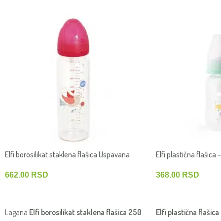
Elfi borosilikat staklena flašica Uspavana
Elfi plastična flašica
šuma 250 ml – Ptičica
PARK 125 ml – Maca
662.00
RSD
368.00
RSD
DODAJ U KORPU
DODAJ U KORPU
Lagana
Elfi borosilikat staklena flašica 250
Elfi plastična flaši