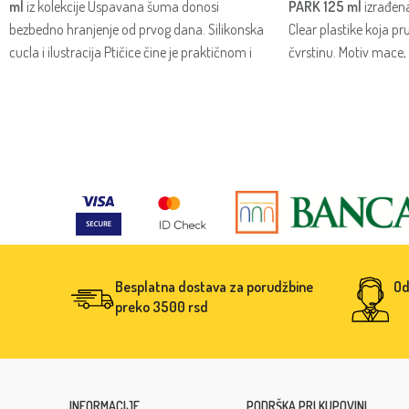
ml
iz kolekcije Uspavana šuma donosi
PARK 125 ml
izrađena
bezbedno hranjenje od prvog dana. Silikonska
Clear plastike koja pr
cucla i ilustracija Ptičice čine je praktičnom i
čvrstinu. Motiv mace, 
nežnom opcijom za svaku bebu.
jednostavno održavanj
prijatnom za svakodn
Besplatna dostava za porudžbine
Od
preko 3500 rsd
INFORMACIJE
PODRŠKA PRI KUPOVINI