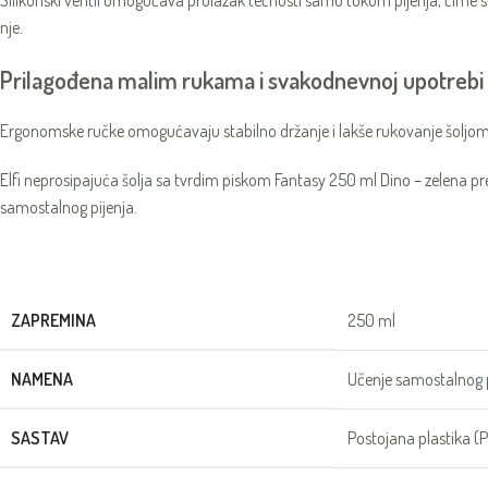
Silikonski ventil omogućava prolazak tečnosti samo tokom pijenja, čime se
nje.
Prilagođena malim rukama i svakodnevnoj upotrebi
Ergonomske ručke omogućavaju stabilno držanje i lakše rukovanje šoljom. Za
Elfi neprosipajuća šolja sa tvrdim piskom Fantasy 250 ml Dino – zelena pr
samostalnog pijenja.
ZAPREMINA
250 ml
NAMENA
Učenje samostalnog pi
SASTAV
Postojana plastika (PP