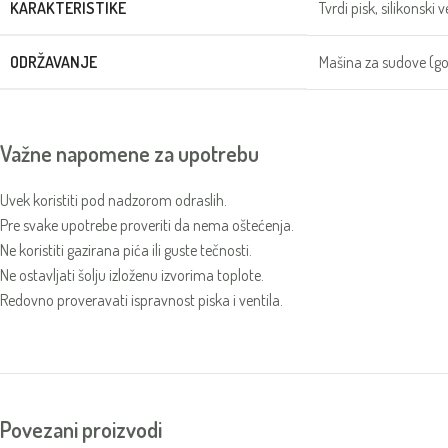
KARAKTERISTIKE
Tvrdi pisk, silikonski
ODRŽAVANJE
Mašina za sudove (go
Važne napomene za upotrebu
Uvek koristiti pod nadzorom odraslih.
Pre svake upotrebe proveriti da nema oštećenja.
Ne koristiti gazirana pića ili guste tečnosti.
Ne ostavljati šolju izloženu izvorima toplote.
Redovno proveravati ispravnost piska i ventila.
Povezani proizvodi