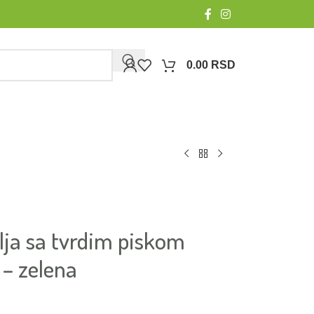
0.00
RSD
olja sa tvrdim piskom
 – zelena