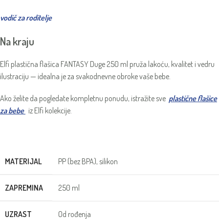
vodič za roditelje
Na kraju
Elfi plastična flašica FANTASY Duge 250 ml pruža lakoću, kvalitet i vedru
ilustraciju — idealna je za svakodnevne obroke vaše bebe.
Ako želite da pogledate kompletnu ponudu, istražite sve
plastične flašice
za bebe
iz Elfi kolekcije.
MATERIJAL
PP (bez BPA), silikon
ZAPREMINA
250 ml
UZRAST
Od rođenja