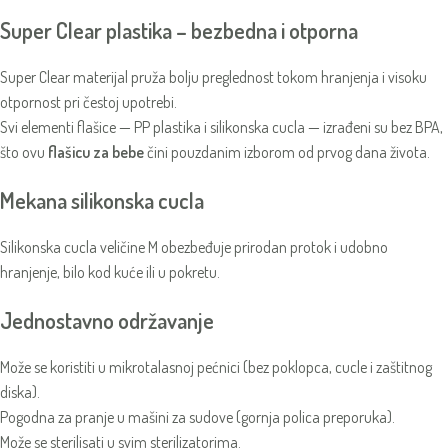
Super Clear plastika – bezbedna i otporna
Super Clear materijal pruža bolju preglednost tokom hranjenja i visoku
otpornost pri čestoj upotrebi.
Svi elementi flašice — PP plastika i silikonska cucla — izrađeni su bez BPA,
što ovu
flašicu za bebe
čini pouzdanim izborom od prvog dana života.
Mekana silikonska cucla
Silikonska cucla veličine M obezbeđuje prirodan protok i udobno
hranjenje, bilo kod kuće ili u pokretu.
Jednostavno održavanje
Može se koristiti u mikrotalasnoj pećnici (bez poklopca, cucle i zaštitnog
diska).
Pogodna za pranje u mašini za sudove (gornja polica preporuka).
Može se sterilisati u svim sterilizatorima.