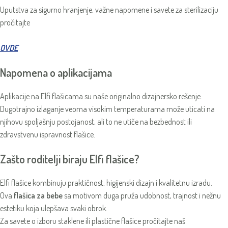
Uputstva za sigurno hranjenje, važne napomene i savete za sterilizaciju
pročitajte
OVDE
Napomena o aplikacijama
Aplikacije na Elfi flašicama su naše originalno dizajnersko rešenje.
Dugotrajno izlaganje veoma visokim temperaturama može uticati na
njihovu spoljašnju postojanost, ali to ne utiče na bezbednost ili
zdravstvenu ispravnost flašice.
Zašto roditelji biraju Elfi flašice?
Elfi flašice kombinuju praktičnost, higijenski dizajn i kvalitetnu izradu.
Ova
flašica za bebe
sa motivom duga pruža udobnost, trajnost i nežnu
estetiku koja ulepšava svaki obrok.
Za savete o izboru staklene ili plastične flašice pročitajte naš