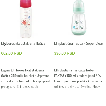
Elfi borosilikat staklena flašica
Elfi plastična flašica – Super Clear
Uspavana šuma 250 ml – Ptičica
FANTASY 150 ml — Dinosaurusi
662.00
RSD
336.00
RSD
DODAJ U KORPU
DODAJ U KORPU
Lagana
Elfi borosilikat staklena
Elfi plastična flašica za bebe
flašica 250 ml
iz kolekcije Uspavana
FANTASY 150 ml
izrađena je od BPA
šuma donosi bezbedno hranjenje od
free Super Clear plastike koja pruža
prvog dana. Silikonska cucla i
odličnu prozirnost i čvrstinu. Motiv
ilustracija Ptičice čine je praktičnom i
dinosaurusa, silikonska cucla i lako
nežnom opcijom za svaku bebu.
održavanje čine je praktičnom i
zabavnom za svakodnevno hranjenje