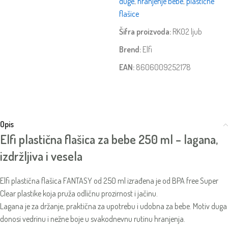
duge
,
hranjenje bebe
,
plastične
flašice
Šifra proizvoda:
RK02 ljub
Brend:
Elfi
EAN:
8606009252178
Opis
Elfi plastična flašica za bebe 250 ml – lagana,
izdržljiva i vesela
Elfi plastična flašica FANTASY od 250 ml izrađena je od BPA free Super
Clear plastike koja pruža odličnu prozirnost i jačinu.
Lagana je za držanje, praktična za upotrebu i udobna za bebe. Motiv duga
donosi vedrinu i nežne boje u svakodnevnu rutinu hranjenja.