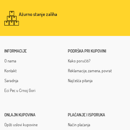
Ažurno stanje zaliha
INFORMACIJE
PODRŠKA PRI KUPOVINI
O nama
Kako poručiti?
Kontakt
Reklamacije, zamena, povrat
Saradnja
Najčešća pitanja
Eci Pec u Crnoj Gori
ONLAJN KUPOVINA
PLAĆANJE I ISPORUKA
Opšti uslovi kupovine
Način plaćanja