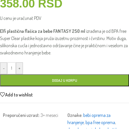
358.00
RSD
U cenu je uračunat PDV
Elfi plastična flašica za bebe FANTASY 250 ml
izrađena je od BPA free
Super Clear plastike koja pruža izuzetnu prozirnost i čvrstinu. Motiv duga,
silikonska cucla i jednostavno održavanje čine je praktičnom i veselom za
svakodnevno hranjenje bebe.
-
+
DODAJ U KORPU
Add to wishlist
Preporučeni uzrast:
3+ meseci
Oznake:
bebi oprema za
hranjenje
,
bpa free oprema
,