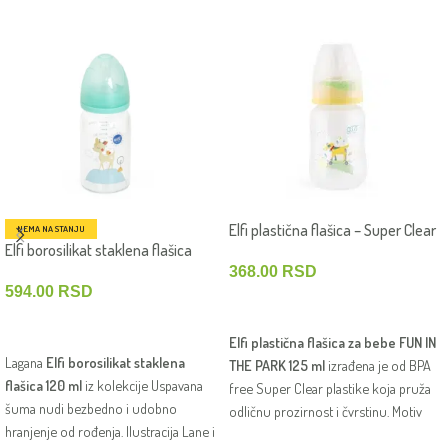
Elfi plastična flašica – Super Clear
NEMA NA STANJU
Elfi borosilikat staklena flašica
FUN IN THE PARK 125 ml – Kuca
Uspavana šuma 120 ml – Lane
368.00
RSD
594.00
RSD
DODAJ U KORPU
PROČITAJTE JOŠ
Elfi plastična flašica za bebe FUN IN
Lagana
Elfi borosilikat staklena
THE PARK 125 ml
izrađena je od BPA
flašica 120 ml
iz kolekcije Uspavana
free Super Clear plastike koja pruža
šuma nudi bezbedno i udobno
odličnu prozirnost i čvrstinu. Motiv
hranjenje od rođenja. Ilustracija Lane i
kuce, silikonska cucla i jednostavno