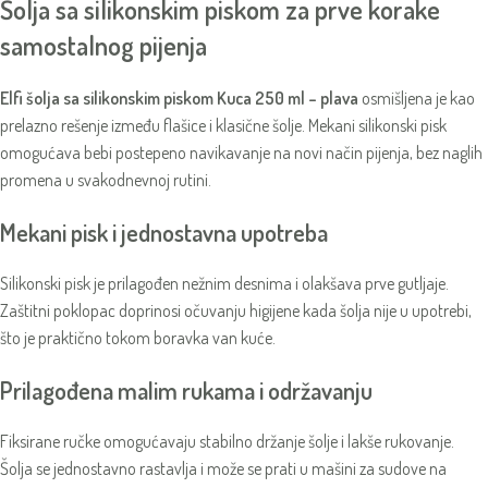
Šolja sa silikonskim piskom za prve korake
samostalnog pijenja
Elfi šolja sa silikonskim piskom Kuca 250 ml – plava
osmišljena je kao
prelazno rešenje između flašice i klasične šolje. Mekani silikonski pisk
omogućava bebi postepeno navikavanje na novi način pijenja, bez naglih
promena u svakodnevnoj rutini.
Mekani pisk i jednostavna upotreba
Silikonski pisk je prilagođen nežnim desnima i olakšava prve gutljaje.
Zaštitni poklopac doprinosi očuvanju higijene kada šolja nije u upotrebi,
što je praktično tokom boravka van kuće.
Prilagođena malim rukama i održavanju
Fiksirane ručke omogućavaju stabilno držanje šolje i lakše rukovanje.
Šolja se jednostavno rastavlja i može se prati u mašini za sudove na