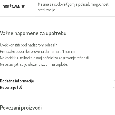
Mašina za sudove (gornja polica), mogućnost
ODRŽAVANJE
sterilizacije
Važne napomene za upotrebu
Uvek koristiti pod nadzorom odraslih.
Pre svake upotrebe proveriti da nema oštećenja.
Ne koristiti u mikrotalasnoj pećnici za zagrevanje tečnosti.
Ne ostavljati šolju izloženu izvorima toplote.
Dodatne informacije
Recenzije (0)
Povezani proizvodi