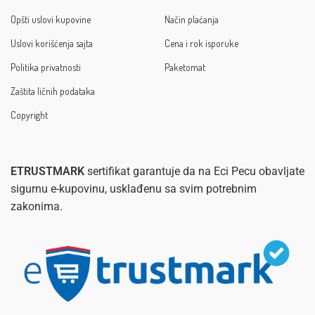
Opšti uslovi kupovine
Način plaćanja
Uslovi korišćenja sajta
Cena i rok isporuke
Politika privatnosti
Paketomat
Zaštita ličnih podataka
Copyright
ETRUSTMARK
sertifikat garantuje da na Eci Pecu obavljate
sigurnu e-kupovinu, usklađenu sa svim potrebnim
zakonima.