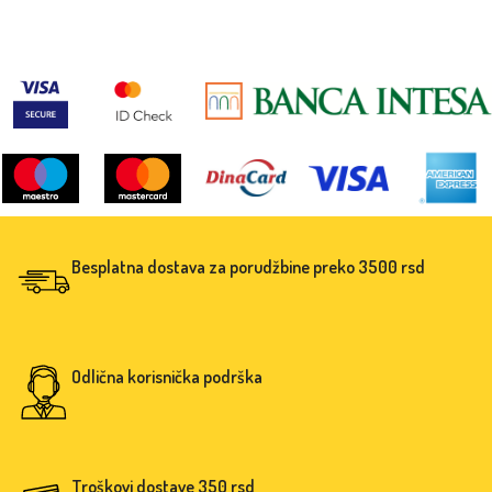
mekana silikonska cucla čine je
održavanje čine je praktičnom i
praktičnom i nežnom za prve obroke.
prijatnom za svakodnevno hranjenje
bebe.
Besplatna dostava za porudžbine preko 3500 rsd
Odlična korisnička podrška
Troškovi dostave 350 rsd