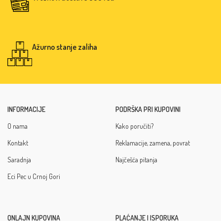
Ažurno stanje zaliha
INFORMACIJE
PODRŠKA PRI KUPOVINI
O nama
Kako poručiti?
Kontakt
Reklamacije, zamena, povrat
Saradnja
Najčešća pitanja
Eci Pec u Crnoj Gori
ONLAJN KUPOVINA
PLAĆANJE I ISPORUKA