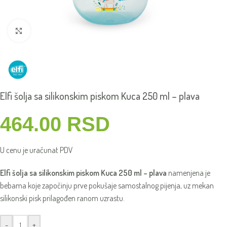
Click to enlarge
Elfi šolja sa silikonskim piskom Kuca 250 ml – plava
464.00
RSD
U cenu je uračunat PDV
Elfi šolja sa silikonskim piskom Kuca 250 ml – plava
namenjena je
bebama koje započinju prve pokušaje samostalnog pijenja, uz mekan
silikonski pisk prilagođen ranom uzrastu.
-
+