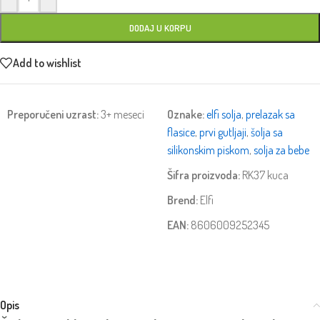
DODAJ U KORPU
Add to wishlist
Preporučeni uzrast:
3+ meseci
Oznake:
elfi solja
,
prelazak sa
flasice
,
prvi gutljaji
,
šolja sa
silikonskim piskom
,
solja za bebe
Šifra proizvoda:
RK37 kuca
Brend:
Elfi
EAN:
8606009252345
Opis