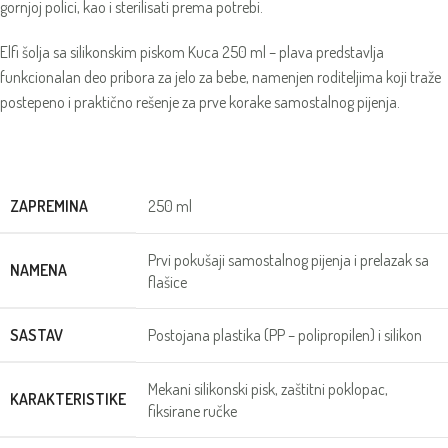
gornjoj polici, kao i sterilisati prema potrebi.
Elfi šolja sa silikonskim piskom Kuca 250 ml – plava predstavlja
funkcionalan deo pribora za jelo za bebe, namenjen roditeljima koji traže
postepeno i praktično rešenje za prve korake samostalnog pijenja.
ZAPREMINA
250 ml
Prvi pokušaji samostalnog pijenja i prelazak sa
NAMENA
flašice
SASTAV
Postojana plastika (PP – polipropilen) i silikon
Mekani silikonski pisk, zaštitni poklopac,
KARAKTERISTIKE
fiksirane ručke