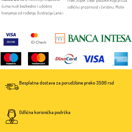
šuma nudi bezbedno i udobno
odličnu prozirnost i čvrstinu. Motiv
hranjenje od rođenja. Ilustracija Lane i
kuce, silikonska cucla i jednostavno
mekana silikonska cucla čine je
održavanje čine je praktičnom i
praktičnom i nežnom za prve obroke.
prijatnom za svakodnevno hranjenje
bebe.
Besplatna dostava za porudžbine preko 3500 rsd
Odlična korisnička podrška