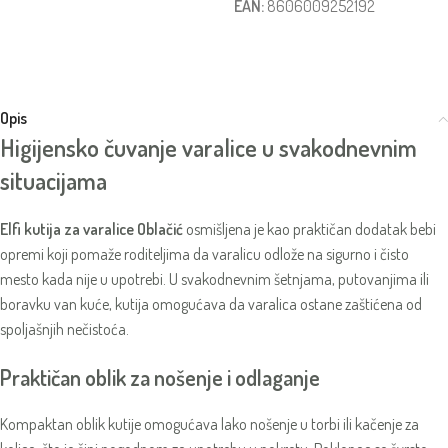
EAN:
8606009252192
Opis
Higijensko čuvanje varalice u svakodnevnim
situacijama
Elfi kutija za varalice Oblačić
osmišljena je kao praktičan dodatak bebi
opremi koji pomaže roditeljima da varalicu odlože na sigurno i čisto
mesto kada nije u upotrebi. U svakodnevnim šetnjama, putovanjima ili
boravku van kuće, kutija omogućava da varalica ostane zaštićena od
spoljašnjih nečistoća.
Praktičan oblik za nošenje i odlaganje
Kompaktan oblik kutije omogućava lako nošenje u torbi ili kačenje za