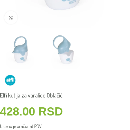
Click to enlarge
Elfi kutija za varalice Oblačić
428.00
RSD
U cenu je uračunat PDV