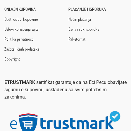
ONLAJN KUPOVINA
PLAĆANJE I ISPORUKA
Opšti uslovi kupovine
Način plaćanja
Uslovi korišćenja sajta
Cena i rok isporuke
Politika privatnosti
Paketomat
Zaštita ličnih podataka
Copyright
ETRUSTMARK
sertifikat garantuje da na Eci Pecu obavljate
sigurnu e-kupovinu, usklađenu sa svim potrebnim
zakonima.