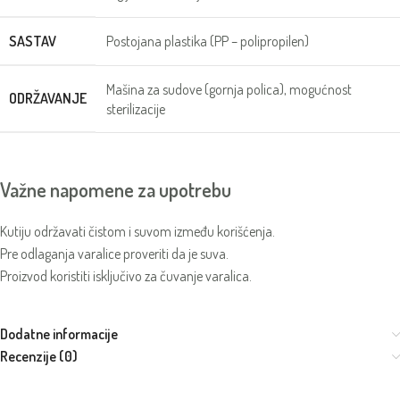
SASTAV
Postojana plastika (PP – polipropilen)
Mašina za sudove (gornja polica), mogućnost
ODRŽAVANJE
sterilizacije
Važne napomene za upotrebu
Kutiju održavati čistom i suvom između korišćenja.
Pre odlaganja varalice proveriti da je suva.
Proizvod koristiti isključivo za čuvanje varalica.
Dodatne informacije
Recenzije (0)