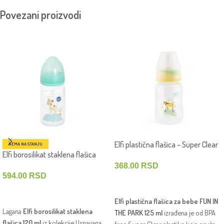
Povezani proizvodi
Elfi plastična flašica – Super Clear
NEMA NA STANJU
Elfi borosilikat staklena flašica
FUN IN THE PARK 125 ml – Kuca
Uspavana šuma 120 ml – Lane
368.00
RSD
594.00
RSD
DODAJ U KORPU
PROČITAJTE JOŠ
Elfi plastična flašica za bebe FUN IN
Lagana
Elfi borosilikat staklena
THE PARK 125 ml
izrađena je od BPA
flašica 120 ml
iz kolekcije Uspavana
free Super Clear plastike koja pruža