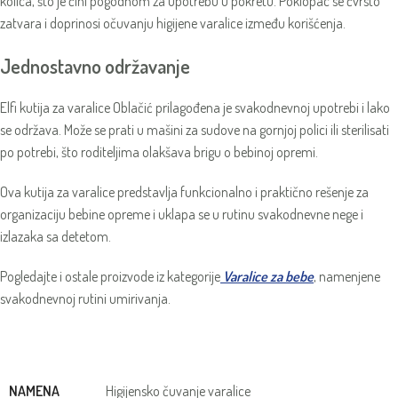
kolica, što je čini pogodnom za upotrebu u pokretu. Poklopac se čvrsto
zatvara i doprinosi očuvanju higijene varalice između korišćenja.
Jednostavno održavanje
Elfi kutija za varalice Oblačić prilagođena je svakodnevnoj upotrebi i lako
se održava. Može se prati u mašini za sudove na gornjoj polici ili sterilisati
po potrebi, što roditeljima olakšava brigu o bebinoj opremi.
Ova kutija za varalice predstavlja funkcionalno i praktično rešenje za
organizaciju bebine opreme i uklapa se u rutinu svakodnevne nege i
izlazaka sa detetom.
Pogledajte i ostale proizvode iz kategorije
Varalice za bebe
, namenjene
svakodnevnoj rutini umirivanja.
NAMENA
Higijensko čuvanje varalice