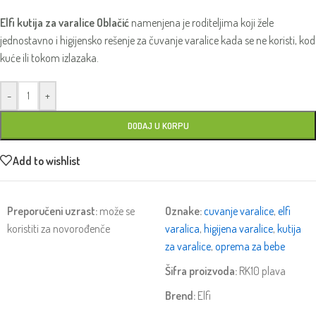
Elfi kutija za varalice Oblačić
namenjena je roditeljima koji žele
jednostavno i higijensko rešenje za čuvanje varalice kada se ne koristi, kod
kuće ili tokom izlazaka.
-
+
DODAJ U KORPU
Add to wishlist
Preporučeni uzrast:
može se
Oznake:
cuvanje varalice
,
elfi
koristiti za novorođenče
varalica
,
higijena varalice
,
kutija
za varalice
,
oprema za bebe
Šifra proizvoda:
RK10 plava
Brend:
Elfi