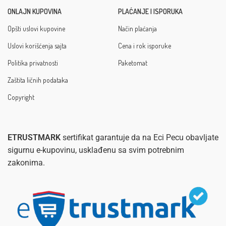
ONLAJN KUPOVINA
PLAĆANJE I ISPORUKA
Opšti uslovi kupovine
Način plaćanja
Uslovi korišćenja sajta
Cena i rok isporuke
Politika privatnosti
Paketomat
Zaštita ličnih podataka
Copyright
ETRUSTMARK
sertifikat garantuje da na Eci Pecu obavljate
sigurnu e-kupovinu, usklađenu sa svim potrebnim
zakonima.