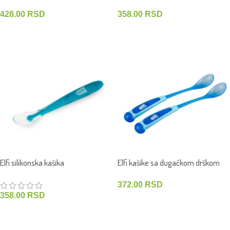
428.00
RSD
358.00
RSD
DODAJ U KORPU
DODAJ U KORPU
Elfi silikonska kašika
Elfi kašike sa dugačkom drškom
2/1
372.00
RSD
358.00
RSD
DODAJ U KORPU
DODAJ U KORPU