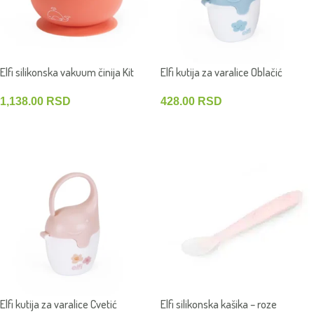
Elfi silikonska vakuum činija Kit
Elfi kutija za varalice Oblačić
1,138.00
RSD
428.00
RSD
DODAJ U KORPU
DODAJ U KORPU
Elfi kutija za varalice Cvetić
Elfi silikonska kašika – roze