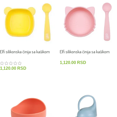
Elfi silikonska činija sa kašikom
Elfi silikonska činija sa kašikom
Meda
Maca
1,120.00
RSD
1,120.00
RSD
DODAJ U KORPU
DODAJ U KORPU