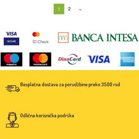
1
2
→
Besplatna dostava za porudžbine preko 3500 rsd
Odlična korisnička podrška