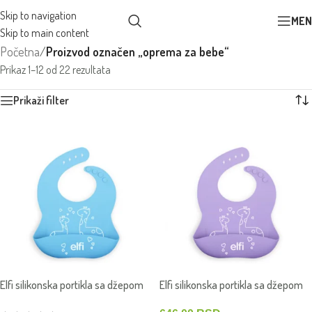
Skip to navigation
MEN
Skip to main content
Početna
/
Proizvod označen „oprema za bebe“
Prikaz 1–12 od 22 rezultata
Prikaži filter
Elfi silikonska portikla sa džepom
Elfi silikonska portikla sa džepom
Žiraf
Žiraf