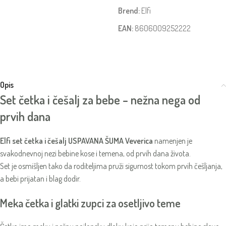
Brend:
Elfi
EAN:
8606009252222
Opis
Set četka i češalj za bebe – nežna nega od
prvih dana
Elfi set četka i češalj USPAVANA ŠUMA Veverica
namenjen je
svakodnevnoj nezi bebine kose i temena, od prvih dana života.
Set je osmišljen tako da roditeljima pruži sigurnost tokom prvih češljanja,
a bebi prijatan i blag dodir.
Meka četka i glatki zupci za osetljivo teme