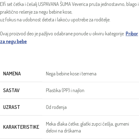
Elfi set četka i češalj USPAVANA ŠUMA Veverica pruža jednostavno, blago i
praktično rešenje za negu bebine kose,
uz fokus na udobnost deteta i lakoću upotrebe za roditelje.
Ovaj proizvod deo je pažljivo odabrane ponude u okviru kategorije
Pribor
za negu bebe
.
NAMENA
Nega bebine kose i temena
SASTAV
Plastika (PP) i najlon
UZRAST
Od rođenja
Meka dlaka četke, glatki zupci češlja, gumeni
KARAKTERISTIKE
delovi na drškama