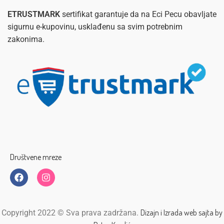
ETRUSTMARK
sertifikat garantuje da na Eci Pecu obavljate
sigurnu e-kupovinu, usklađenu sa svim potrebnim
zakonima.
Društvene mreze
Dizajn i Izrada web sajta by
Copyright 2022 © Sva prava zadržana.