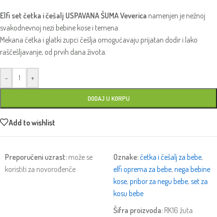
Elfi set četka i češalj USPAVANA ŠUMA Veverica
namenjen je nežnoj
svakodnevnoj nezi bebine kose i temena.
Mekana četka i glatki zupci češlja omogućavaju prijatan dodir i lako
raščešljavanje, od prvih dana života.
-
+
DODAJ U KORPU
Add to wishlist
Preporučeni uzrast:
može se
Oznake:
četka i češalj za bebe
,
koristiti za novorođenče
elfi oprema za bebe
,
nega bebine
kose
,
pribor za negu bebe
,
set za
kosu bebe
Šifra proizvoda:
RK16 žuta