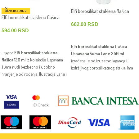
Elfi borosilikat staklena flašica
NEMA NA STANJU
Elfi borosilikat staklena flašica
Uspavana šuma 250 ml – Lane
Uspavana šuma 120 ml – Lane
662.00
RSD
594.00
RSD
DODAJ U KORPU
PROČITAJTE JOŠ
Elfi borosilikat staklena flašica
Lagana
Elfi borosilikat staklena
Uspavana šuma Lane 250 ml
flašica 120 ml
iz kolekcije Uspavana
izrađena je od izuzetno laganog i
šuma nudi bezbedno i udobno
izdržljivog borosilikatnog stakla. Ima
hranjenje od rođenja. Ilustracija Lane i
silikonsku cuclu, PP delove bez BPA i
mekana silikonska cucla čine je
originalnu Elfi ilustraciju lane.
praktičnom i nežnom za prve obroke.
Pogodna je za sterilizaciju i
svakodnevno korišćenje od rođenja.