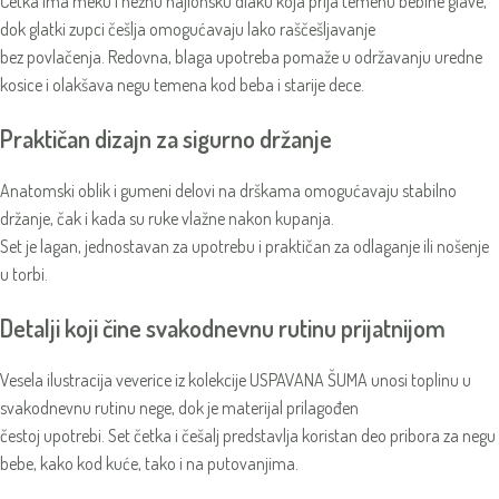
Četka ima meku i nežnu najlonsku dlaku koja prija temenu bebine glave,
dok glatki zupci češlja omogućavaju lako raščešljavanje
bez povlačenja. Redovna, blaga upotreba pomaže u održavanju uredne
kosice i olakšava negu temena kod beba i starije dece.
Praktičan dizajn za sigurno držanje
Anatomski oblik i gumeni delovi na drškama omogućavaju stabilno
držanje, čak i kada su ruke vlažne nakon kupanja.
Set je lagan, jednostavan za upotrebu i praktičan za odlaganje ili nošenje
u torbi.
Detalji koji čine svakodnevnu rutinu prijatnijom
Vesela ilustracija veverice iz kolekcije USPAVANA ŠUMA unosi toplinu u
svakodnevnu rutinu nege, dok je materijal prilagođen
čestoj upotrebi. Set četka i češalj predstavlja koristan deo pribora za negu
bebe, kako kod kuće, tako i na putovanjima.