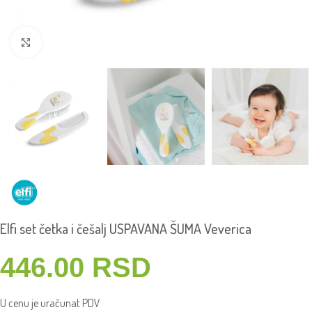
Click to enlarge
Elfi set četka i češalj USPAVANA ŠUMA Veverica
446.00
RSD
U cenu je uračunat PDV