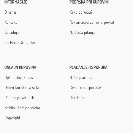
INFORMACIJE
PODRŠKA PRI KUPOVINI
O nama
Kako poručiti?
Kontakt
Reklamacije, zamena, povrat
Saradnja
Najčešća pitanja
Eci Pec u Crnoj Gori
ONLAJN KUPOVINA
PLAĆANJE I ISPORUKA
Opšti uslovi kupovine
Način plaćanja
Uslovi korišćenja sajta
Cena i rok isporuke
Politika privatnosti
Paketomat
Zaštita ličnih podataka
Copyright