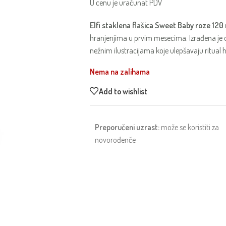
U cenu je uračunat PDV
Elfi staklena flašica Sweet Baby roze 120
hranjenjima u prvim mesecima. Izrađena je 
nežnim ilustracijama koje ulepšavaju ritual h
Nema na zalihama
Add to wishlist
Preporučeni uzrast:
može se koristiti za
novorođenče