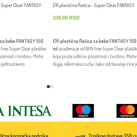
a – Super Clear FANTASY
Elfi plastična flašica – Super Clear FANTASY
150 ml – Duge
336.00
RSD
DODAJ U KORPU
ca za bebe FANTASY 150
Elfi plastična flašica za bebe FANTASY 150
free Super Clear plastike
ml
izrađena je od BPA free Super Clear plasti
zirnost i čvrstinu. Motiv
koja pruža odličnu prozirnost i čvrstinu. Motiv
 i jednostavno
duga, silikonska cucla i lako održavanje čine j
raktičnom i zabavnom za
praktičnom i vedrom za svakodnevno
e bebe.
hranjenje bebe.
lična korisnička podrška
Troškovi dostave 350 r