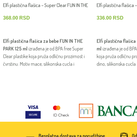
Elfi plastična flašica – Super Clear FUN IN THE
Elfi plastična flašic
PARK 125 ml – Maca
150 ml – Dino
368.00
RSD
336.00
RSD
DODAJ U KORPU
DODAJ U KORPU
Elfi plastična flašica za bebe FUN IN THE
Elfi plastična flaši
PARK 125 ml
izrađena je od BPA free Super
ml
izrađena je od BPA 
Clear plastike koja pruža odličnu prozirnost i
koja pruža odličnu pro
čvrstinu. Motiv mace, silikonska cucla i
dino, silikonska cucla
jednostavno održavanje čine je praktičnom i
održavanje čine je p
prijatnom za svakodnevno hranjenje bebe.
svakodnevno hranjenj
Besplatna dostava za porudžbine
Od