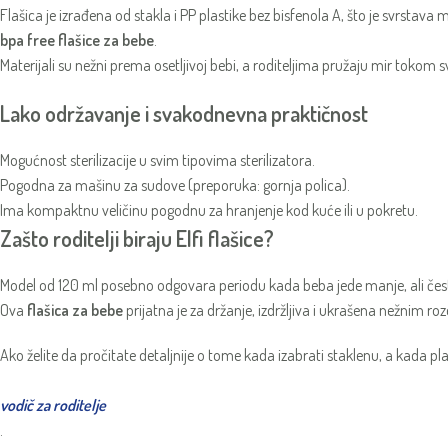
Flašica je izrađena od stakla i PP plastike bez bisfenola A, što je svrstav
bpa free flašice za bebe
.
Materijali su nežni prema osetljivoj bebi, a roditeljima pružaju mir tokom 
Lako održavanje i svakodnevna praktičnost
Mogućnost sterilizacije u svim tipovima sterilizatora.
Pogodna za mašinu za sudove (preporuka: gornja polica).
Ima kompaktnu veličinu pogodnu za hranjenje kod kuće ili u pokretu.
Zašto roditelji biraju Elfi flašice?
Model od 120 ml posebno odgovara periodu kada beba jede manje, ali čes
Ova
flašica za bebe
prijatna je za držanje, izdržljiva i ukrašena nežnim roz
Ako želite da pročitate detaljnije o tome kada izabrati staklenu, a kada pla
vodič za roditelje
.