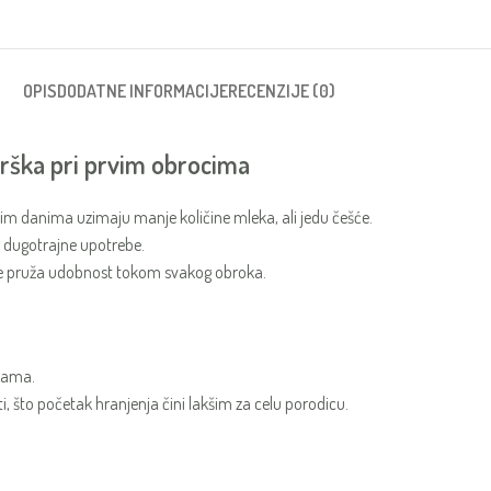
OPIS
DODATNE INFORMACIJE
RECENZIJE (0)
drška pri prvim obrocima
vim danima uzimaju manje količine mleka, ali jedu češće.
on dugotrajne upotrebe.
bebe pruža udobnost tokom svakog obroka.
ebama.
, što početak hranjenja čini lakšim za celu porodicu.