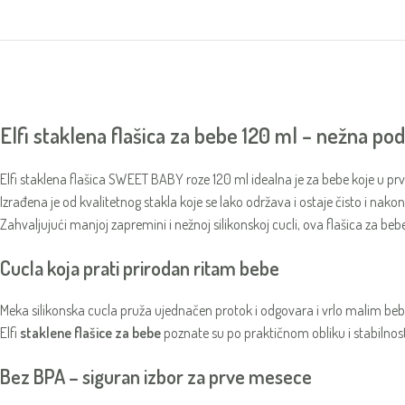
Elfi staklena flašica za bebe 120 ml – nežna po
Elfi staklena flašica SWEET BABY roze 120 ml idealna je za bebe koje u pr
Izrađena je od kvalitetnog stakla koje se lako održava i ostaje čisto i nak
Zahvaljujući manjoj zapremini i nežnoj silikonskoj cucli, ova flašica za 
Cucla koja prati prirodan ritam bebe
Meka silikonska cucla pruža ujednačen protok i odgovara i vrlo malim b
Elfi
staklene flašice za bebe
poznate su po praktičnom obliku i stabilnosti
Bez BPA – siguran izbor za prve mesece