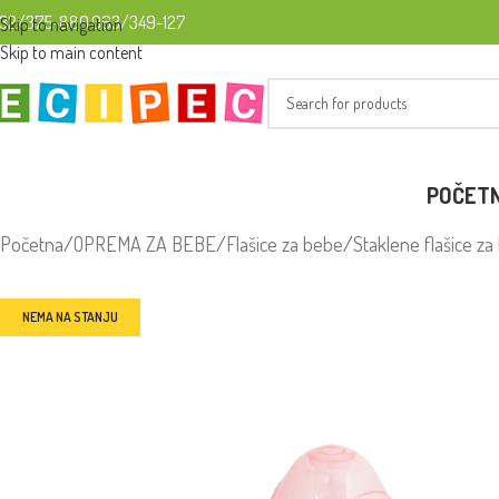
32/375-880
063/349-127
Skip to navigation
Skip to main content
POČET
Početna
/
OPREMA ZA BEBE
/
Flašice za bebe
/
Staklene flašice z
NEMA NA STANJU