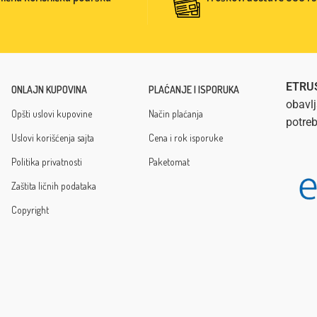
ETRU
ONLAJN KUPOVINA
PLAĆANJE I ISPORUKA
obavlj
Opšti uslovi kupovine
Način plaćanja
potre
Uslovi korišćenja sajta
Cena i rok isporuke
Politika privatnosti
Paketomat
Zaštita ličnih podataka
Copyright