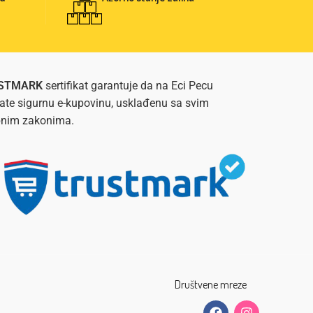
STMARK
sertifikat garantuje da na Eci Pecu
ate sigurnu e-kupovinu, usklađenu sa svim
bnim zakonima.
Društvene mreze