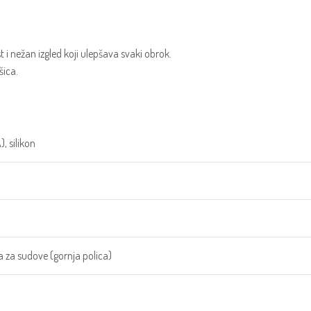
 i nežan izgled koji ulepšava svaki obrok.
šica.
, silikon
na za sudove (gornja polica)