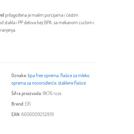
 ml
prilagođena je malim porcijama i čestim
od stakla i PP delova bez BPA, sa mekanom cuclom i
ranjenja.
Oznake:
bpa free oprema
,
flašice za mleko
,
oprema za novorođenče
,
staklene flašice
Šifra proizvoda:
RK76 roze
Brend:
Elfi
EAN:
8606009252819