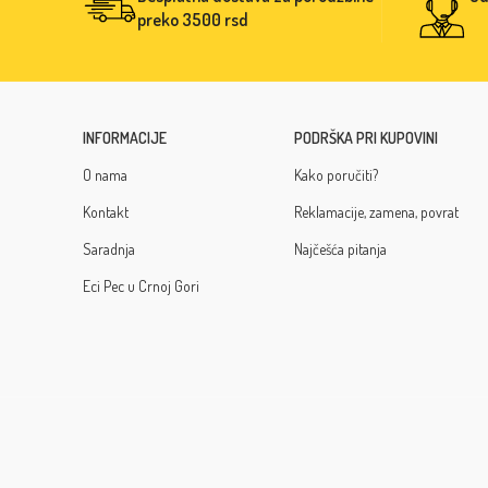
preko 3500 rsd
INFORMACIJE
PODRŠKA PRI KUPOVINI
O nama
Kako poručiti?
Kontakt
Reklamacije, zamena, povrat
Saradnja
Najčešća pitanja
Eci Pec u Crnoj Gori