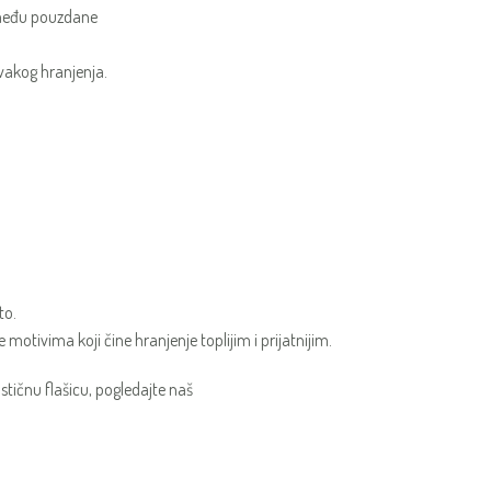
a među pouzdane
svakog hranjenja.
to.
e motivima koji čine hranjenje toplijim i prijatnijim.
stičnu flašicu, pogledajte naš