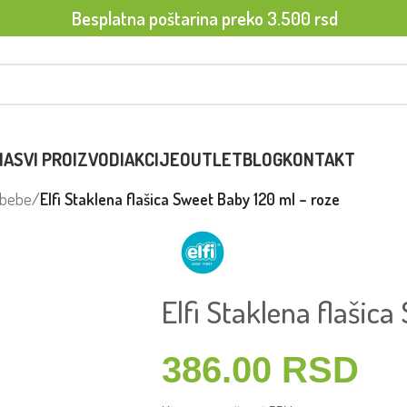
Besplatna poštarina preko 3.500 rsd
NA
SVI PROIZVODI
AKCIJE
OUTLET
BLOG
KONTAKT
a bebe
/
Elfi Staklena flašica Sweet Baby 120 ml – roze
Elfi Staklena flašic
386.00
RSD