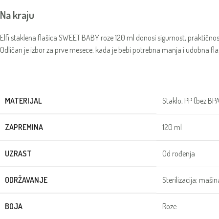
Na kraju
Elfi staklena flašica SWEET BABY roze 120 ml donosi sigurnost, praktičnost
Odličan je izbor za prve mesece, kada je bebi potrebna manja i udobna fla
MATERIJAL
Staklo, PP (bez BPA)
ZAPREMINA
120 ml
UZRAST
Od rođenja
ODRŽAVANJE
Sterilizacija; maši
BOJA
Roze