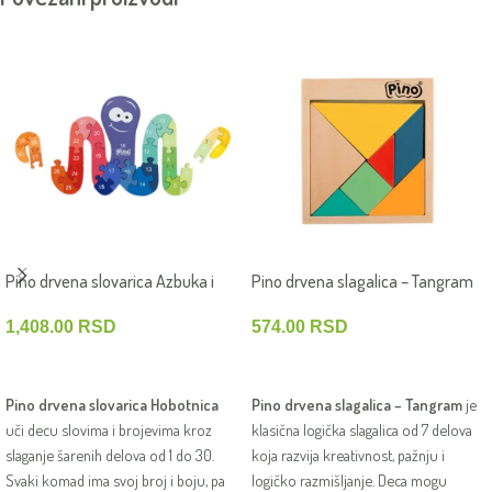
Pino drvena slovarica Azbuka i
Pino drvena slagalica – Tangram
brojevi – Hobotnica
574.00
RSD
1,408.00
RSD
DODAJ U KORPU
DODAJ U KORPU
Pino drvena slagalica – Tangram
je
Pino drvena slovarica Hobotnica
klasična logička slagalica od 7 delova
uči decu slovima i brojevima kroz
koja razvija kreativnost, pažnju i
slaganje šarenih delova od 1 do 30.
logičko razmišljanje. Deca mogu
Svaki komad ima svoj broj i boju, pa