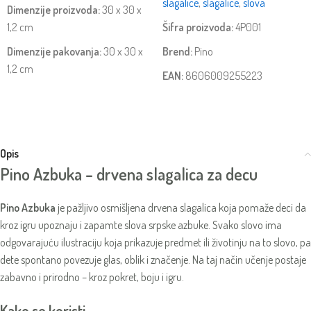
slagalice
,
slagalice
,
slova
Dimenzije proizvoda:
30 x 30 x
1,2 cm
Šifra proizvoda:
4P001
Dimenzije pakovanja:
30 x 30 x
Brend:
Pino
1,2 cm
EAN:
8606009255223
Opis
Pino Azbuka – drvena slagalica za decu
Pino Azbuka
je pažljivo osmišljena drvena slagalica koja pomaže deci da
kroz igru upoznaju i zapamte slova srpske azbuke. Svako slovo ima
odgovarajuću ilustraciju koja prikazuje predmet ili životinju na to slovo, pa
dete spontano povezuje glas, oblik i značenje. Na taj način učenje postaje
zabavno i prirodno – kroz pokret, boju i igru.
Kako se koristi