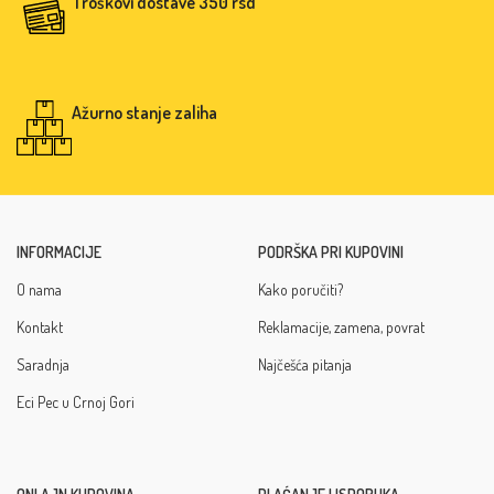
Troškovi dostave 350 rsd
Ažurno stanje zaliha
INFORMACIJE
PODRŠKA PRI KUPOVINI
O nama
Kako poručiti?
Kontakt
Reklamacije, zamena, povrat
Saradnja
Najčešća pitanja
Eci Pec u Crnoj Gori