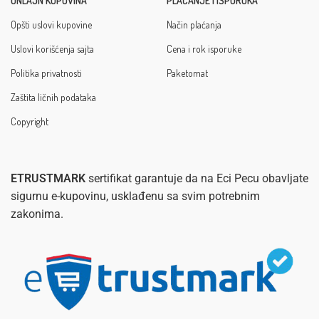
ONLAJN KUPOVINA
PLAĆANJE I ISPORUKA
Opšti uslovi kupovine
Način plaćanja
Uslovi korišćenja sajta
Cena i rok isporuke
Politika privatnosti
Paketomat
Zaštita ličnih podataka
Copyright
ETRUSTMARK
sertifikat garantuje da na Eci Pecu obavljate
sigurnu e-kupovinu, usklađenu sa svim potrebnim
zakonima.