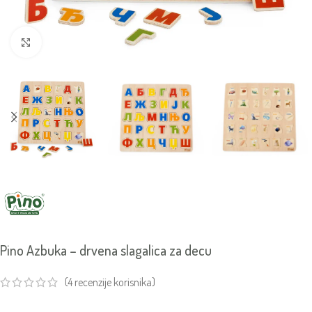
Click to enlarge
Pino Azbuka – drvena slagalica za decu
(
4
recenzije korisnika)