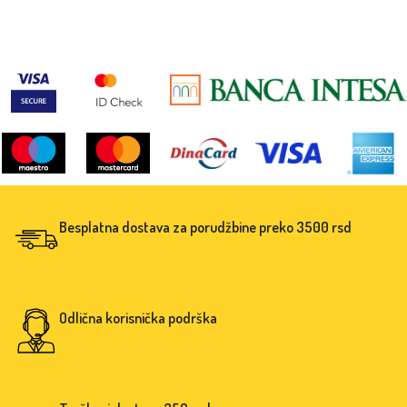
sastavljati različite oblike i likove
deca razvijaju logiku i koordinaciju
koristeći samo maštu i osnovne
dok povezuju cifre u veseli lanac.
geometrijske figure.
Zabavna i edukativna igračka koja
podstiče radoznalost i učenje kroz
igru.
Besplatna dostava za porudžbine preko 3500 rsd
Odlična korisnička podrška