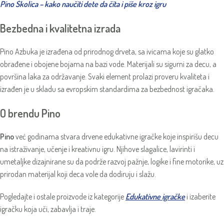
Pino Školica – kako naučiti dete da čita i piše kroz igru
Bezbedna i kvalitetna izrada
Pino Azbuka je izrađena od prirodnog drveta, sa ivicama koje su glatko
obrađene i obojene bojama na bazi vode. Materijali su sigurni za decu, a
površina laka za održavanje. Svaki element prolazi proveru kvaliteta i
izrađen je u skladu sa evropskim standardima za bezbednost igračaka.
O brendu Pino
Pino
već godinama stvara drvene edukativne igračke koje inspirišu decu
na istraživanje, učenje i kreativnu igru. Njihove slagalice, lavirinti i
umetaljke dizajnirane su da podrže razvoj pažnje, logike i fine motorike, uz
prirodan materijal koji deca vole da dodiruju i slažu.
Pogledajte i ostale proizvode iz kategorije
Edukativne igračke
i izaberite
igračku koja uči, zabavlja i traje.