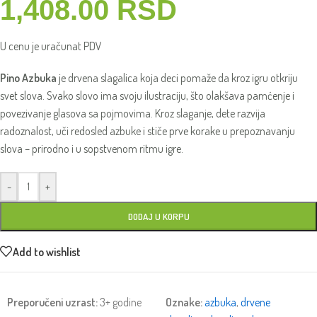
1,408.00
RSD
U cenu je uračunat PDV
Pino Azbuka
je drvena slagalica koja deci pomaže da kroz igru otkriju
svet slova. Svako slovo ima svoju ilustraciju, što olakšava pamćenje i
povezivanje glasova sa pojmovima. Kroz slaganje, dete razvija
radoznalost, uči redosled azbuke i stiče prve korake u prepoznavanju
slova – prirodno i u sopstvenom ritmu igre.
-
+
DODAJ U KORPU
Add to wishlist
Preporučeni uzrast:
3+ godine
Oznake:
azbuka
,
drvene