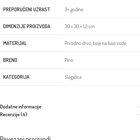
PREPORUČENI UZRAST
3+ godine
DIMENZIJE PROIZVODA
30 × 30 × 1,2 cm
MATERIJAL
Prirodno drvo, boje na bazi vode
BREND
Pino
KATEGORIJA
Slagalice
Dodatne informacije
Recenzije (4)
Povezani proizvodi