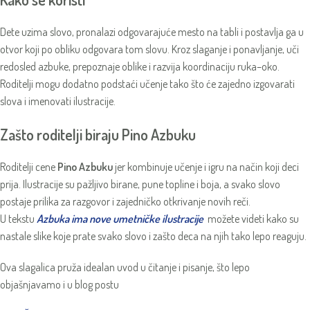
Dete uzima slovo, pronalazi odgovarajuće mesto na tabli i postavlja ga u
otvor koji po obliku odgovara tom slovu. Kroz slaganje i ponavljanje, uči
redosled azbuke, prepoznaje oblike i razvija koordinaciju ruka–oko.
Roditelji mogu dodatno podstaći učenje tako što će zajedno izgovarati
slova i imenovati ilustracije.
Zašto roditelji biraju Pino Azbuku
Roditelji cene
Pino Azbuku
jer kombinuje učenje i igru na način koji deci
prija. Ilustracije su pažljivo birane, pune topline i boja, a svako slovo
postaje prilika za razgovor i zajedničko otkrivanje novih reči.
U tekstu
Azbuka ima nove umetničke ilustracije
možete videti kako su
nastale slike koje prate svako slovo i zašto deca na njih tako lepo reaguju.
Ova slagalica pruža idealan uvod u čitanje i pisanje, što lepo
objašnjavamo i u blog postu