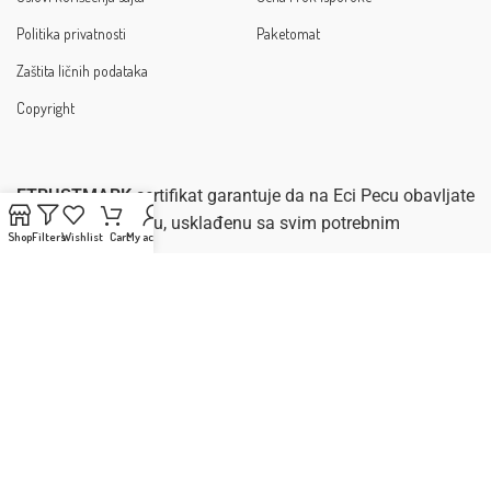
Politika privatnosti
Paketomat
Zaštita ličnih podataka
Copyright
ETRUSTMARK
sertifikat garantuje da na Eci Pecu obavljate
sigurnu e-kupovinu, usklađenu sa svim potrebnim
Shop
Filters
Wishlist
Cart
My account
zakonima.