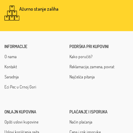
Ažurno stanje zaliha
INFORMACIJE
PODRŠKA PRI KUPOVINI
O nama
Kako poručiti?
Kontakt
Reklamacije, zamena, povrat
Saradnja
Najčešća pitanja
Eci Pec u Crnoj Gori
ONLAJN KUPOVINA
PLAĆANJE I ISPORUKA
Opšti uslovi kupovine
Način plaćanja
Uslovi korišćenja sajta
Cena i rok isporuke