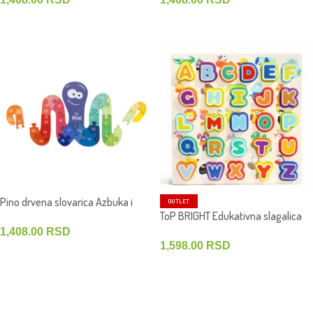
DODAJ U KORPU
DODAJ U KORPU
Pino drvena slovarica Azbuka i
OUTLET
ToP BRIGHT Edukativna slagalica
brojevi –
Alfabet OU
1,408.00
RSD
1,598.00
RSD
DODAJ U KORPU
DODAJ U KORPU