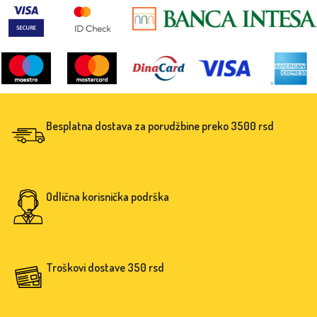
Besplatna dostava za porudžbine preko 3500 rsd
Odlična korisnička podrška
Troškovi dostave 350 rsd