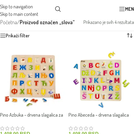
Skip to navigation
MEN
Skip to main content
Početna
/
Proizvod označen „slova“
Prikazano je svih 4 rezultata
Prikaži filter
Pino Azbuka – drvena slagalica za
Pino Abeceda – drvena slagalica
decu
za decu
1,408.00
RSD
1,408.00
RSD