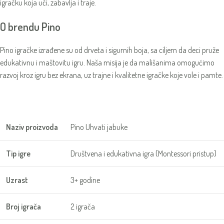
igračku koja uči, zabavlja i traje.
O brendu Pino
Pino igračke izrađene su od drveta i sigurnih boja, sa ciljem da deci pruže
edukativnu i maštovitu igru. Naša misija je da mališanima omogućimo
razvoj kroz igru bez ekrana, uz trajne i kvalitetne igračke koje vole i pamte.
Naziv proizvoda
Pino Uhvati jabuke
Tip igre
Društvena i edukativna igra (Montessori pristup)
Uzrast
3+ godine
Broj igrača
2 igrača