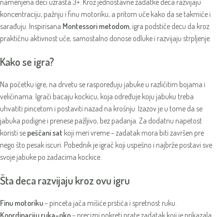
namenjena deci uzrasta 3+. Kroz jednostavne zadatke deca razvijaju
koncentraciju, pažnju i finu motoriku, a pritom uče kako da se takmiče i
sarađuju. Inspirisana
Montessori metodom
, igra podstiče decu da kroz
praktičnu aktivnost uče, samostalno donose odluke i razvijaju strpljenje.
Kako se igra?
Na početku igre, na drvetu se raspoređuju jabuke u različitim bojama i
veličinama. Igrači bacaju kockicu, koja određuje koju jabuku treba
uhvatiti pincetom i postaviti nazad na krošnju. Izazov je u tome da se
jabuka podigne i prenese pažljivo, bez padanja. Za dodatnu napetost
koristi se
peščani sat
koji meri vreme – zadatak mora biti završen pre
nego što pesak iscuri. Pobednik je igrač koji uspešno i najbrže postavi sve
svoje jabuke po zadacima kockice.
Šta deca razvijaju kroz ovu igru
Finu motoriku
– pinceta jača mišiće prstića i spretnost ruku.
Koordinaciju ruka–oko
– precizni pokreti prate zadatak koji je prikazala