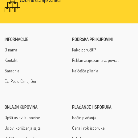
Ažurno stanje zaliha
INFORMACIJE
PODRŠKA PRI KUPOVINI
O nama
Kako poručiti?
Kontakt
Reklamacije, zamena, povrat
Saradnja
Najčešća pitanja
Eci Pec u Crnoj Gori
ONLAJN KUPOVINA
PLAĆANJE I ISPORUKA
Opšti uslovi kupovine
Način plaćanja
Uslovi korišćenja sajta
Cena i rok isporuke