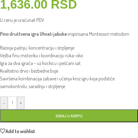
1,636.00
RSD
U cenu je uračunat PDV
Pino društvena igra Uhvati jabuke
inspirisana Montessori metodom
Razvija pažnju, koncentraciju i strpljenje
Vežba finu motoriku i koordinaciju ruka–oko
Igra za dva igrača – uz kockicu i peščani sat
Kvalitetno drvo i bezbedne boje
Savršena kombinacija zabave i učenja kroz igru koja podstiče
samokontrolu, saradnju i strpljenje.
-
+
DODAJ U KORPU
Add to wishlist