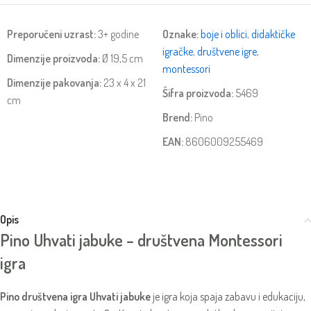
Preporučeni uzrast:
3+ godine
Oznake:
boje i oblici
,
didaktičke
igračke
,
društvene igre
,
Dimenzije proizvoda:
Ø 19,5 cm
montessori
Dimenzije pakovanja:
23 x 4 x 21
Šifra proizvoda:
5469
cm
Brend:
Pino
EAN:
8606009255469
Opis
Pino Uhvati jabuke – društvena Montessori
igra
Pino društvena igra Uhvati jabuke
je igra koja spaja zabavu i edukaciju,