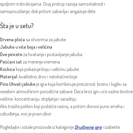
spoljnim instrukcijama. Ovaj pristup razvija samostalnost i
samopouzdanje, dok pritom zabavlja i angažuje dete.
Šta je u setu?
Drvena ploča
sa otvorima za jabuke
Jabuke u više boja i veličina
Dve pincete
za hvatanje i postavljanje jabuka
Peščani sat
za merenje vremena
Kockica
koja pokazuje boju i veličinu jabuke
Materijal:
kvalitetno drvo i netoksične boje
Pino Uhvati jabuke
je igra koja kombinuje preciznost, brzinu i logiku sa
veselom atmosferom porodične zabave. Deca kroz igru uče važne životne
veštine: koncentraciju, strpljenje i saradnju.
Ako tražite poklon koji podstiče razvoj, a pritom donosi puno smeha i
uzbuđenja, ovo je pravi izbor.
Pogledajte i ostale proizvode iz kategorije
Društvene igre
i izaberite