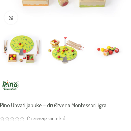
Click to enlarge
Pino Uhvati jabuke – društvena Montessori igra
(
4
recenzije korisnika)