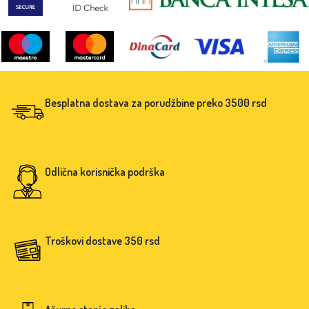
brojevima i vremenu. Stabilna je,
čvrsta i napravljena da traje godinama.
Besplatna dostava za porudžbine preko 3500 rsd
Odlična korisnička podrška
Troškovi dostave 350 rsd