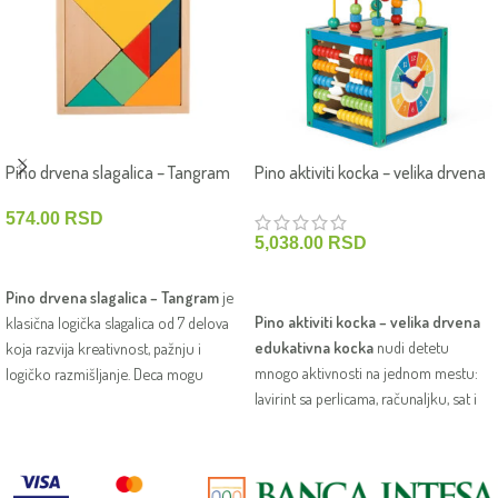
Pino drvena slagalica – Tangram
Pino aktiviti kocka – velika drvena
edukativna kocka
574.00
RSD
5,038.00
RSD
DODAJ U KORPU
DODAJ U KORPU
Pino drvena slagalica – Tangram
je
Pino aktiviti kocka – velika drvena
klasična logička slagalica od 7 delova
edukativna kocka
nudi detetu
koja razvija kreativnost, pažnju i
mnogo aktivnosti na jednom mestu:
logičko razmišljanje. Deca mogu
lavirint sa perlicama, računaljku, sat i
sastavljati različite oblike i likove
oblike za pomeranje. Kroz igru dete
koristeći samo maštu i osnovne
vežba finu motoriku, koordinaciju,
geometrijske figure.
prepoznavanje boja i prvih pojmova o