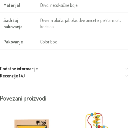
Materijal
Drvo, netoksične boje
Sadržaj
Drvena ploča, jabuke, dve pincete, peščani sat,
pakovanja
kockica
Pakovanje
Color box
Dodatne informacije
Recenzije (4)
Povezani proizvodi