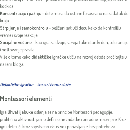
kockica.
Koncentraciju i pažnju
– dete mora da ostane fokusirano na zadatak do
kraja.
Strpljenje i samokontrolu
– peščani sat uči decu kako da kontrolišu
vreme i svoje reakcije.
Socijalne veštine
– kao igra za dvoje, razvija takmičarski duh, toleranciju
i poštovanje pravila.
Više o tome kako
didaktičke igračke
utiču na razvoj deteta pročitajte u
našem blogu:
Didaktičke igračke – šta su i čemu služe
Montessori elementi
Igra
Uhvati jabuke
oslanja se na principe Montessori pedagogije:
praktičnu aktivnost, jasno definisane zadatke i prirodne materijale. Kroz
igru dete uči kroz sopstveno iskustvo i ponavljanje, bez potrebe za