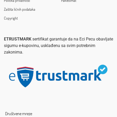
Politika privatnosti
Paketomat
Zaštita ličnih podataka
Copyright
ETRUSTMARK
sertifikat garantuje da na Eci Pecu obavljate
sigurnu e-kupovinu, usklađenu sa svim potrebnim
zakonima.
Društvene mreze