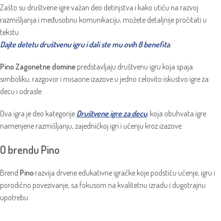
Zašto su društvene igre važan deo detinjstva i kako utiču na razvoj
razmišljanja i međusobnu komunikaciju, možete detaljnije pročitati u
tekstu
Dajte detetu društvenu igru i dali ste mu ovih 8 benefita
.
Pino Zagonetne domine
predstavljaju društvenu igru koja spaja
simboliku, razgovor i misaone izazove u jedno celovito iskustvo igre za
decu i odrasle.
Ova igra je deo kategorije
Društvene igre za decu
, koja obuhvata igre
namenjene razmišljanju, zajedničkoj igri i učenju kroz izazove.
O brendu Pino
Brend
Pino
razvija drvene edukativne igračke koje podstiču učenje, igru i
porodično povezivanje, sa fokusom na kvalitetnu izradu i dugotrajnu
upotrebu.