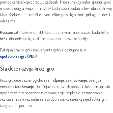
pomoć kartica koje određuju zadatak i kriterijum koji treba ispuniti. Igrač
može da odigra svoju dominу tek kada ispuni zadati uslov i obrazloži svoj
izbor. Kartice nude različite nivoe težine, pa se igra može prilagoditi deci i
odraslima.
Peščani sat
može se koristiti kao dodatni vremenski izazov, kada želite
bržu i dinamičniju igru, ali nije obavezan deo svake partije.
Detaljna pravila igre i sve varijante igranja dostupne su u
uputstvu za igru (PDF)
.
Šta dete razvija kroz igru
Kroz igru dete vežba
logičko razmišljanje, zaključivanje, pažnju i
verbalno izražavanje
. Objašnjavanjem svojih poteza i slušanjem drugih
igrača razvija se sposobnost komunikacije, strpljenje i razumevanje
različitih načina razmišljanja, što doprinosi kvalitetnoj zajedničkoj igri i
razgovoru u porodici.