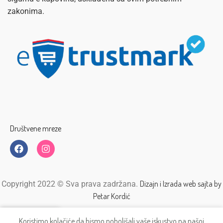
zakonima.
Društvene mreze
Dizajn i Izrada web sajta by
Copyright 2022 © Sva prava zadržana.
Petar Kordić
Koristimo kolačiće da bismo poboljšali vaše iskustvo na našoj