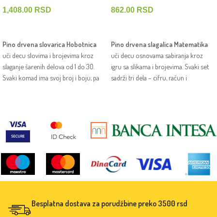
brojevi – Hobotnica
Matematika
1,408.00
RSD
862.00
RSD
DODAJ U KORPU
DODAJ U KORPU
Pino drvena slovarica Hobotnica
Pino drvena slagalica Matematika
uči decu slovima i brojevima kroz
uči decu osnovama sabiranja kroz
slaganje šarenih delova od 1 do 30.
igru sa slikama i brojevima. Svaki set
Svaki komad ima svoj broj i boju, pa
sadrži tri dela – cifru, račun i
deca razvijaju logiku i koordinaciju
ilustraciju, pa dete lako shvata pojam
dok povezuju cifre u veseli lanac.
broja i rezultata. Zabavna, logička i
Zabavna i edukativna igračka koja
potpuno bezbedna slagalica za prve
podstiče radoznalost i učenje kroz
matematičke korake.
igru.
Besplatna dostava za porudžbine preko 3500 rsd