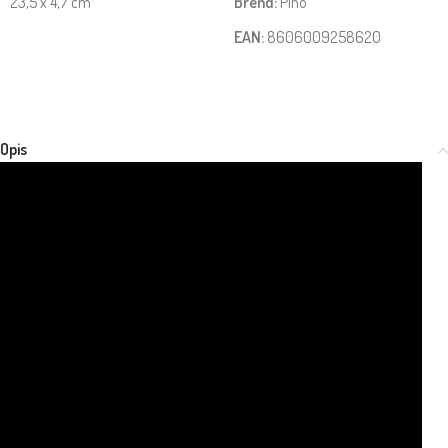
23,5 x 4,7 cm
Brend:
Pino
EAN:
8606009258620
Opis