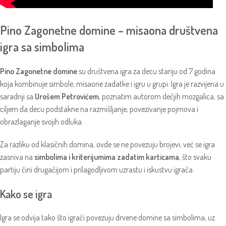
Pino Zagonetne domine – misaona društvena
igra sa simbolima
Pino Zagonetne domine
su društvena igra za decu stariju od 7 godina
koja kombinuje simbole, misaone zadatke i igru u grupi. Igra je razvijena u
saradnji sa
Urošem Petrovićem
, poznatim autorom dečjih mozgalica, sa
ciljem da decu podstakne na razmišljanje, povezivanje pojmova i
obrazlaganje svojih odluka.
Za razliku od klasičnih domina, ovde se ne povezuju brojevi, već se igra
zasniva na
simbolima i kriterijumima zadatim karticama
, što svaku
partiju čini drugačijom i prilagodljivom uzrastu i iskustvu igrača.
Kako se igra
Igra se odvija tako što igrači povezuju drvene domine sa simbolima, uz