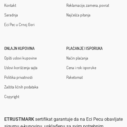
Kontakt
Reklamacije, zamena, povrat
Saradnja
Najčešća pitanja
Eci Pec u Crnoj Gori
ONLAJN KUPOVINA
PLAĆANJE I ISPORUKA
Opšti uslovi kupovine
Način plaćanja
Uslovi korišćenja sajta
Cena i rok isporuke
Politika privatnosti
Paketomat
Zaštita ličnih podataka
Copyright
ETRUSTMARK
sertifikat garantuje da na Eci Pecu obavljate
sigurnu e-kupovinu, usklađenu sa svim potrebnim