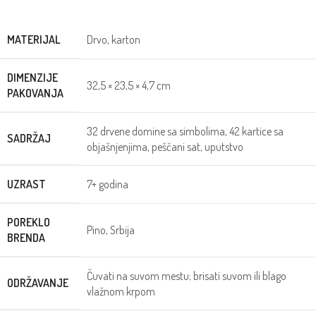
MATERIJAL
Drvo, karton
DIMENZIJE
32,5 × 23,5 × 4,7 cm
PAKOVANJA
32 drvene domine sa simbolima, 42 kartice sa
SADRŽAJ
objašnjenjima, peščani sat, uputstvo
UZRAST
7+ godina
POREKLO
Pino, Srbija
BRENDA
Čuvati na suvom mestu; brisati suvom ili blago
ODRŽAVANJE
vlažnom krpom