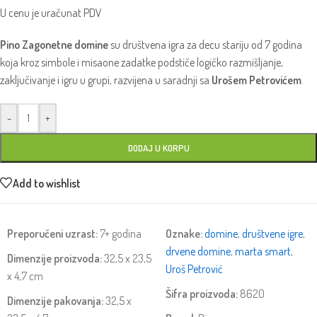
U cenu je uračunat PDV
Pino Zagonetne domine
su društvena igra za decu stariju od 7 godina
koja kroz simbole i misaone zadatke podstiče logičko razmišljanje,
zaključivanje i igru u grupi, razvijena u saradnji sa
Urošem Petrovićem
.
-
+
DODAJ U KORPU
Add to wishlist
Preporučeni uzrast:
7+ godina
Oznake:
domine
,
društvene igre
,
drvene domine
,
marta smart
,
Dimenzije proizvoda:
32,5 x 23,5
Uroš Petrović
x 4,7 cm
Šifra proizvoda:
8620
Dimenzije pakovanja:
32,5 x