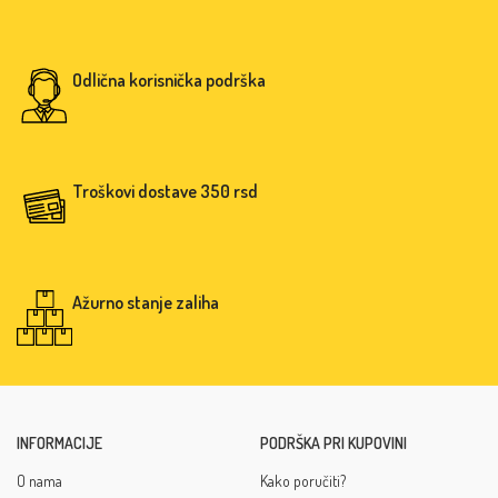
Odlična korisnička podrška
Troškovi dostave 350 rsd
Ažurno stanje zaliha
INFORMACIJE
PODRŠKA PRI KUPOVINI
O nama
Kako poručiti?