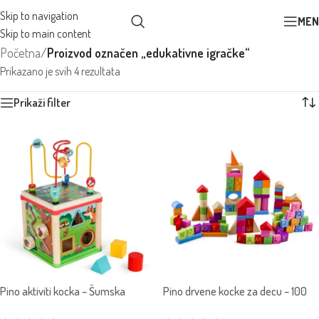
Skip to navigation
MEN
Skip to main content
Početna
/
Proizvod označen „edukativne igračke“
Prikazano je svih 4 rezultata
Prikaži filter
Pino aktiviti kocka – Šumska
Pino drvene kocke za decu – 100
avantu
komada