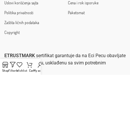
Uslovi korišćenja sajta
Cena i rok isporuke
Politika privatnosti
Paketomat
Zaštita ličnih podataka
Copyright
ETRUSTMARK
sertifikat garantuje da na Eci Pecu obavljate
sigurnu e-kupovinu, usklađenu sa svim potrebnim
zakonima.
Shop
Filters
Wishlist
Cart
My account