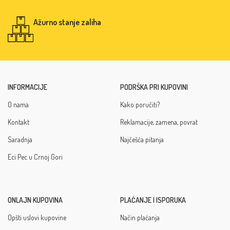
Ažurno stanje zaliha
INFORMACIJE
PODRŠKA PRI KUPOVINI
O nama
Kako poručiti?
Kontakt
Reklamacije, zamena, povrat
Saradnja
Najčešća pitanja
Eci Pec u Crnoj Gori
ONLAJN KUPOVINA
PLAĆANJE I ISPORUKA
Opšti uslovi kupovine
Način plaćanja