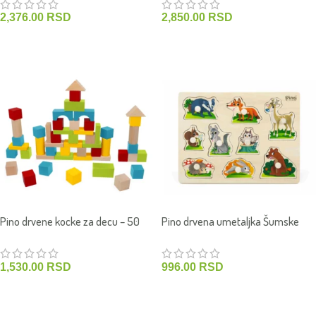
2,376.00
RSD
2,850.00
RSD
DODAJ U KORPU
DODAJ U KORPU
Pino drvene kocke za decu – 50
Pino drvena umetaljka Šumske
komada
životinje &
1,530.00
RSD
996.00
RSD
DODAJ U KORPU
DODAJ U KORPU