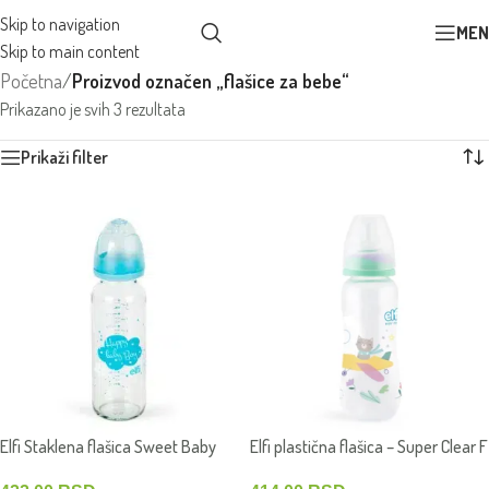
Skip to navigation
MEN
Skip to main content
Početna
/
Proizvod označen „flašice za bebe“
Prikazano je svih 3 rezultata
Prikaži filter
Elfi Staklena flašica Sweet Baby
Elfi plastična flašica – Super Clear F
240 ml &