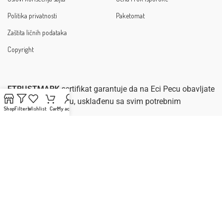
Politika privatnosti
Paketomat
Zaštita ličnih podataka
Copyright
ETRUSTMARK
sertifikat garantuje da na Eci Pecu obavljate
sigurnu e-kupovinu, usklađenu sa svim potrebnim
Shop
Filters
Wishlist
Cart
My account
zakonima.