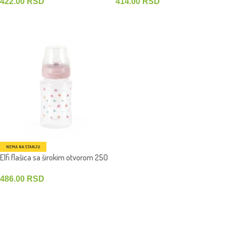
414.00
RSD
422.00
RSD
DODAJ U KORPU
DODAJ U KORPU
NEMA NA STANJU
Elfi flašica sa širokim otvorom 250
ml &
486.00
RSD
PROČITAJTE JOŠ