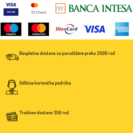
Besplatna dostava za porudžbine preko 3500 rsd
Odlična korisnička podrška
Troškovi dostave 350 rsd