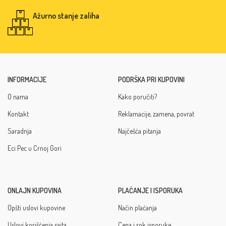
Ažurno stanje zaliha
INFORMACIJE
PODRŠKA PRI KUPOVINI
O nama
Kako poručiti?
Kontakt
Reklamacije, zamena, povrat
Saradnja
Najčešća pitanja
Eci Pec u Crnoj Gori
ONLAJN KUPOVINA
PLAĆANJE I ISPORUKA
Opšti uslovi kupovine
Način plaćanja
Uslovi korišćenja sajta
Cena i rok isporuke