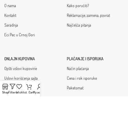
O nama
Kako poručiti?
Kontakt
Reklamacije, zamena, povrat
Saradnja
Najčešća pitanja
Eci Pec u Crnoj Gori
ONLAJN KUPOVINA
PLAĆANJE I ISPORUKA
Opšti uslovi kupovine
Način plaćanja
Uslovi korišćenja sajta
Cena i rok isporuke
Politika privatnosti
Paketomat
Shop
Filters
Wishlist
Cart
My account
Zaštita ličnih podataka
Copyright