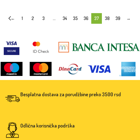
←
1
2
3
…
34
35
36
37
38
39
→
Besplatna dostava za porudžbine preko 3500 rsd
Odlična korisnička podrška