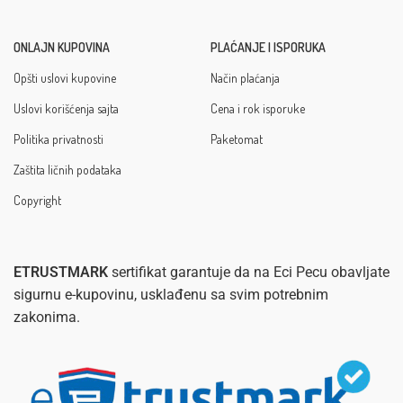
ONLAJN KUPOVINA
PLAĆANJE I ISPORUKA
Opšti uslovi kupovine
Način plaćanja
Uslovi korišćenja sajta
Cena i rok isporuke
Politika privatnosti
Paketomat
Zaštita ličnih podataka
Copyright
ETRUSTMARK
sertifikat garantuje da na Eci Pecu obavljate
sigurnu e-kupovinu, usklađenu sa svim potrebnim
zakonima.