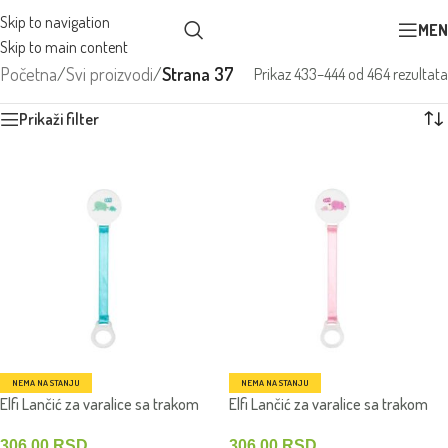
Skip to navigation
MEN
Skip to main content
Početna
/
Svi proizvodi
/
Strana 37
Prikaz 433–444 od 464 rezultata
Prikaži filter
NEMA NA STANJU
NEMA NA STANJU
Elfi Lančić za varalice sa trakom
Elfi Lančić za varalice sa trakom
Slonč
Slonč
306.00
RSD
306.00
RSD