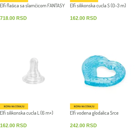
Elfi flašica sa slamčicom FANTASY
Elfi silikonska cucla S (0–3 m)
360 ml
162.00
RSD
718.00
RSD
PROČITAJTE JOŠ
PROČITAJTE JOŠ
NEMA NA STANJU
NEMA NA STANJU
Elfi silikonska cucla L (6 m+)
Elfi vodena glodalica Srce
162.00
RSD
242.00
RSD
PROČITAJTE JOŠ
PROČITAJTE JOŠ